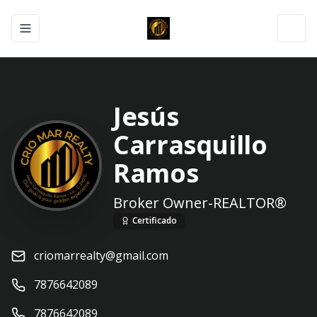
Toggle navigation menu
Toggl
Jesús
Carrasquillo
Ramos
Broker Owner-REALTOR®️
Certificado
criomarrealty@gmail.com
7876642089
7876642089